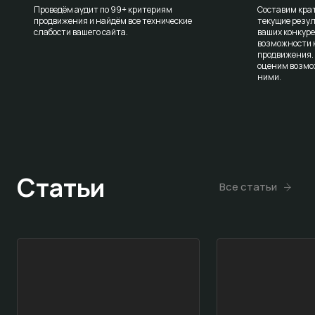
Проведём аудит по 99+ критериям
Составим крат
продвижения и найдём все технические
текущие резул
слабости вашего сайта.
ваших конкур
возможности к
продвижения.
оценим возмо
ними.
Статьи
Все статьи