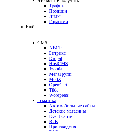
Что хотите получить
Трафик
Позиции
Лиды
Гарантии
Ещё
CMS
ABCP
Битрикс
Drupal
HostCMS
Joomla
МегаГрупп
ModX
OpenCart
Tilda
Wordpress
Тематика
Автомобильные сайты
Детские магазины
Event-сайты
B2B
Производство