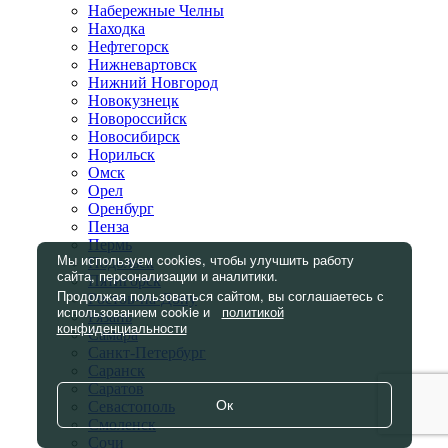
Набережные Челны
Находка
Нефтегорск
Нижневартовск
Нижний Новгород
Новокузнецк
Новороссийск
Новосибирск
Норильск
Омск
Орел
Оренбург
Пенза
Пермь
Мы используем cookies, чтобы улучшить работу
Подольск
сайта, персонализации и аналитики.
Пятигорск
Продолжая пользоваться сайтом, вы соглашаетесь с
Ростов-на-Дону
использованием cookie и
политикой
Рязань
конфиденциальности
Самара
Санкт-Петербург
Саранск
Саратов
Ок
Севастополь
Смоленск
Сочи