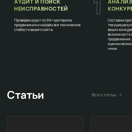
1
АУДИТ И ПОИСК
АНАЛИЗ
НЕИСПРАВНОСТЕЙ
КОНКУР
Проведём аудит по 99+ критериям
Составим крат
продвижения и найдём все технические
текущие резул
слабости вашего сайта.
ваших конкур
возможности к
продвижения.
оценим возмо
ними.
Статьи
Все статьи