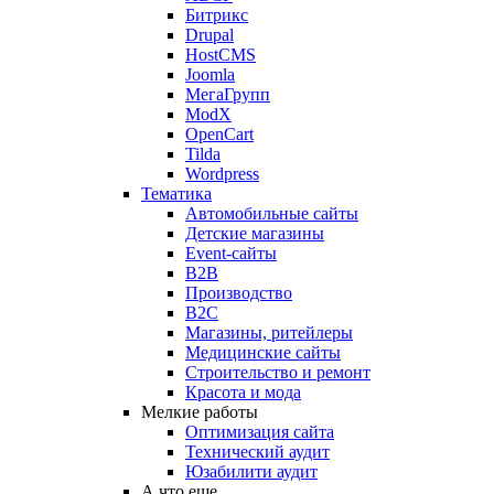
Битрикс
Drupal
HostCMS
Joomla
МегаГрупп
ModX
OpenCart
Tilda
Wordpress
Тематика
Автомобильные сайты
Детские магазины
Event-сайты
B2B
Производство
B2C
Магазины, ритейлеры
Медицинские сайты
Строительство и ремонт
Красота и мода
Мелкие работы
Оптимизация сайта
Технический аудит
Юзабилити аудит
А что еще