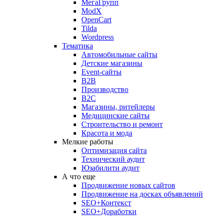
МегаГрупп
ModX
OpenCart
Tilda
Wordpress
Тематика
Автомобильные сайты
Детские магазины
Event-сайты
B2B
Производство
B2C
Магазины, ритейлеры
Медицинские сайты
Строительство и ремонт
Красота и мода
Мелкие работы
Оптимизация сайта
Технический аудит
Юзабилити аудит
А что еще
Продвижение новых сайтов
Продвижение на досках объявлений
SEO+Контекст
SEO+Доработки